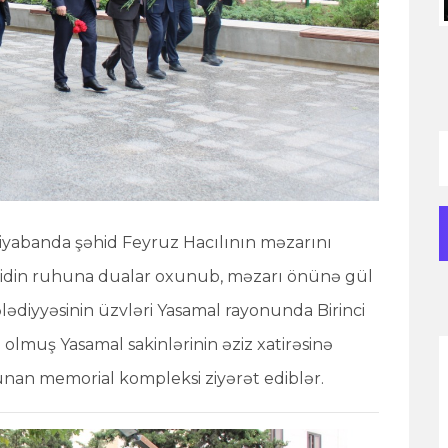
 Xiyabanda şəhid Feyruz Hacılının məzarını
 şəhidin ruhuna dualar oxunub, məzarı önünə gül
lədiyyəsinin üzvləri Yasamal rayonunda Birinci
lmuş Yasamal sakinlərinin əziz xatirəsinə
lunan memorial kompleksi ziyərət ediblər.