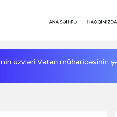
ANA SƏHİFƏ
HAQQIMIZDA
nin üzvləri Vətən müharibəsinin şə