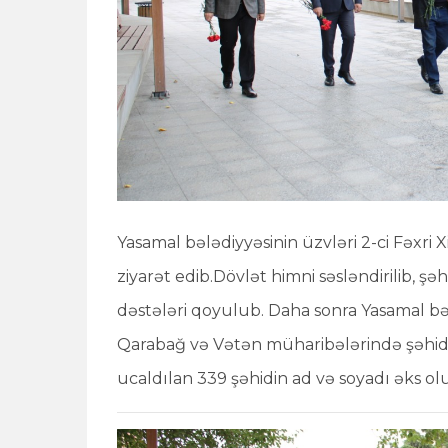
Yasamal bələdiyyəsinin üzvləri 2-ci Fəxri
ziyarət edib.Dövlət himni səsləndirilib,
dəstələri qoyulub. Daha sonra Yasamal bə
Qarabağ və Vətən müharibələrində şəhid o
ucaldılan 339 şəhidin ad və soyadı əks o