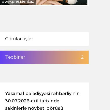
www.heydar-aliyev.org
Görülən işlər
Tədbirlər
2
Yasamal bələdiyyəsi rəhbərliyinin
30.07.2026-cı il tarixində
sakinlərlə növbəti görüşü