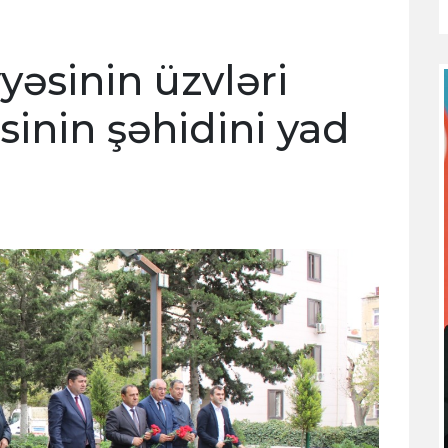
əsinin üzvləri
inin şəhidini yad