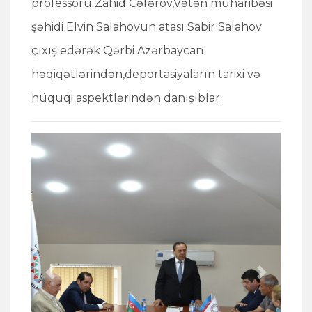
professoru Zahid Cəfərov,Vətən müharibəsi
şəhidi Elvin Salahovun atası Sabir Salahov
çıxış edərək Qərbi Azərbaycan
həqiqətlərindən,deportasiyaların tarixi və
hüquqi aspektlərindən danışıblar.
Previous
Next