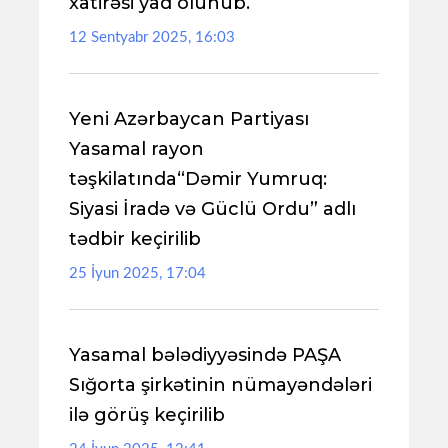
xatirəsi yad olunub.
12 Sentyabr 2025, 16:03
Yeni Azərbaycan Partiyası
Yasamal rayon
təşkilatında“Dəmir Yumruq:
Siyasi İradə və Güclü Ordu” adlı
tədbir keçirilib
25 İyun 2025, 17:04
Yasamal bələdiyyəsində PAŞA
Sığorta şirkətinin nümayəndələri
ilə görüş keçirilib