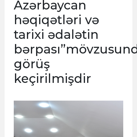
Azərbaycan
həqiqətləri və
tarixi ədalətin
bərpası”mövzusun
görüş
keçirilmişdir