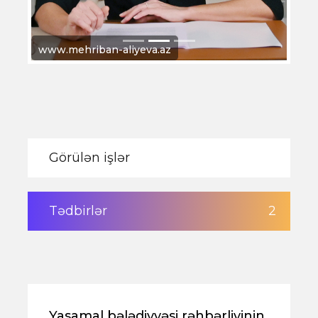
www.mehriban-aliyeva.az
Görülən işlər
Tədbirlər
2
Yasamal bələdiyyəsi rəhbərliyinin