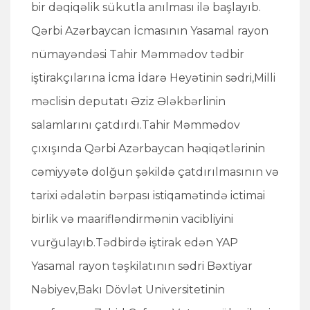
bir dəqiqəlik sükutla anılması ilə başlayıb.
Qərbi Azərbaycan İcmasının Yasamal rayon
nümayəndəsi Tahir Məmmədov tədbir
iştirakçılarına İcma İdarə Heyətinin sədri,Milli
məclisin deputatı Əziz Ələkbərlinin
salamlarını çatdırdı.Tahir Məmmədov
çıxışında Qərbi Azərbaycan həqiqətlərinin
cəmiyyətə dolğun şəkildə çatdırılmasının və
tarixi ədalətin bərpası istiqamətində ictimai
birlik və maarifləndirmənin vacibliyini
vurğulayıb.Tədbirdə iştirak edən YAP
Yasamal rayon təşkilatının sədri Bəxtiyar
Nəbiyev,Bakı Dövlət Universitetinin