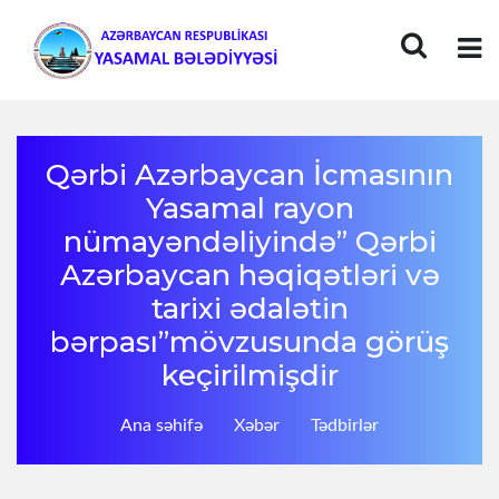
Qərbi Azərbaycan İcmasının
Yasamal rayon
nümayəndəliyində” Qərbi
Azərbaycan həqiqətləri və
tarixi ədalətin
bərpası”mövzusunda görüş
keçirilmişdir
Ana səhifə
Xəbər
Tədbirlər