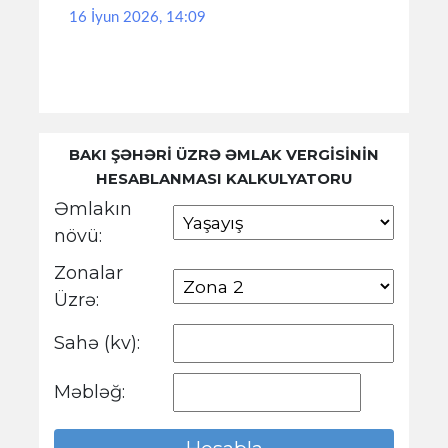
16 İyun 2026, 14:09
BAKI ŞƏHƏRİ ÜZRƏ ƏMLAK VERGİSİNİN
HESABLANMASI KALKULYATORU
Əmlakın
növü:
Zonalar
Üzrə:
Sahə (kv):
Məbləğ: