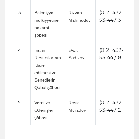
3
(012) 432-
Bələdiyyə
Rizvan
53-44 /13
mülkiyyətinə
Mahmudov
nəzarət
şöbəsi
4
(012) 432-
İnsan
Əvəz
53-44 /18
Resurslarının
Sadıxov
İdarə
edilməsi və
Sənədlərin
Qəbul şöbəsi
5
(012) 432-
Vergi və
Rəşid
53-44 /12
Ödənişlər
Muradov
şöbəsi