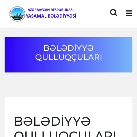
BƏLƏDİYYƏ
QULLUQÇULARI
BƏLƏDİYYƏ
QULLUQÇULARI