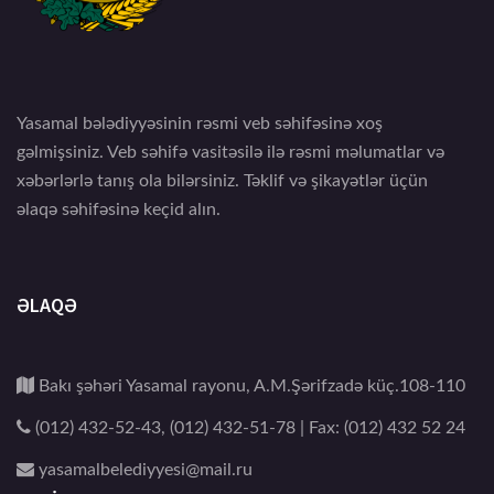
Yasamal bələdiyyəsinin rəsmi veb səhifəsinə xoş
gəlmişsiniz. Veb səhifə vasitəsilə ilə rəsmi məlumatlar və
xəbərlərlə tanış ola bilərsiniz. Təklif və şikayətlər üçün
əlaqə səhifəsinə keçid alın.
ƏLAQƏ
Bakı şəhəri Yasamal rayonu, A.M.Şərifzadə küç.108-110
(012) 432-52-43, (012) 432-51-78 | Fax: (012) 432 52 24
yasamalbelediyyesi@mail.ru