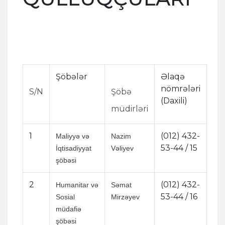
Şöbələr
Əlaqə
nömrələri
S/N
Şöbə
(Daxili)
müdirləri
1
(012) 432-
Maliyyə və
Nazim
53-44 / 15
İqtisadiyyat
Vəliyev
şöbəsi
2
(012) 432-
Humanitar və
Səmat
53-44 / 16
Sosial
Mirzəyev
müdafiə
şöbəsi