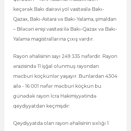
keçərək Bakı dairəvi yol vasitəsilə Bakı-
Qazax, Bakı-Astara və Bakı-Yalama, şimaldan
– Biləcəri enişi vasitəsi ilə Bakı-Qazax və Bakı-
Yalama magistrallarına çıxış vardır.
Rayon əhalisinin sayı 249 335 nəfərdir. Rayon
ərazisində 11 işğal olunmuş rayondan
məcburi köçkünlər yaşayır. Bunlardan 4304
ailə - 16 001 nəfər məcburi köçkün bu
günədək rayon İcra Hakimiyyətində
qeydiyyatdan keçmişdir:
Qeydiyyatda olan rayon əhalisinin sıxlığı 1