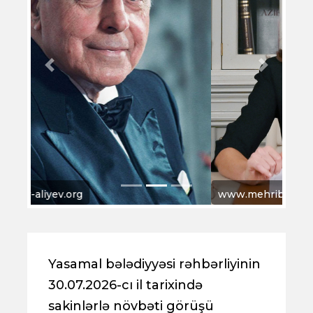
Previous
Next
www.mehriban-aliyeva.az
Yasamal bələdiyyəsi rəhbərliyinin
30.07.2026-cı il tarixində
sakinlərlə növbəti görüşü