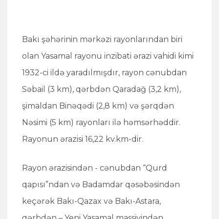
Bakı şəhərinin mərkəzi rayonlarından biri
olan Yasamal rayonu inzibati ərazi vahidi kimi
1932-ci ildə yaradılmışdır, rayon cənubdan
Səbail (3 km), qərbdən Qaradağ (3,2 km),
şimaldan Binəqədi (2,8 km) və şərqdən
Nəsimi (5 km) rayonları ilə həmsərhəddir.
Rayonun ərazisi 16,22 kv.km-dir.
Rayon ərazisindən - cənubdan “Qurd
qapısı”ndan və Badamdar qəsəbəsindən
keçərək Bakı-Qazax və Bakı-Astara,
qərbdən – Yeni Yasamal massivindən