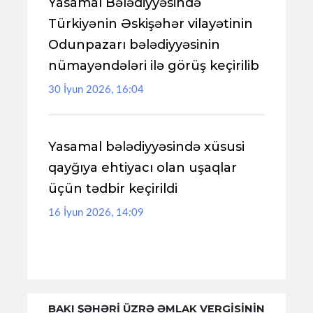
Yasamal Bələdiyyəsində
Türkiyənin Əskişəhər vilayətinin
Odunpazarı bələdiyyəsinin
nümayəndələri ilə görüş keçirilib
30 İyun 2026, 16:04
Yasamal bələdiyyəsində xüsusi
qayğıya ehtiyacı olan uşaqlar
üçün tədbir keçirildi
16 İyun 2026, 14:09
BAKI ŞƏHƏRİ ÜZRƏ ƏMLAK VERGİSİNİN