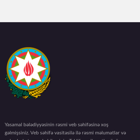
Yasamal bələdiyyəsinin rəsmi veb səhifəsinə xoş
gəlmişsiniz. Veb səhifə vasitəsilə ilə rəsmi məlumatlar və