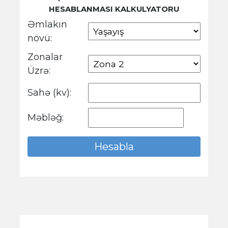
HESABLANMASI KALKULYATORU
Əmlakın
növü:
Zonalar
Üzrə:
Sahə (kv):
Məbləğ: