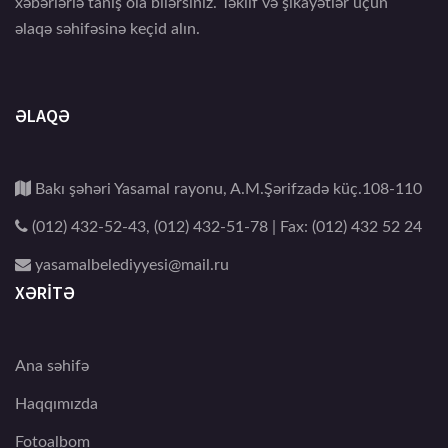
xəbərlərlə tanış ola bilərsiniz. Təklif və şikayətlər üçün
əlaqə səhifəsinə keçid alın.
ƏLAQƏ
Bakı şəhəri Yasamal rayonu, A.M.Şərifzadə küç.108-110
(012) 432-52-43, (012) 432-51-78 | Fax: (012) 432 52 24
yasamalbelediyyesi@mail.ru
XƏRİTƏ
Ana səhifə
Haqqımızda
Fotoalbom