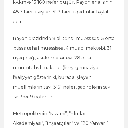
kv.km-ə 15 160 nəfər düşür. Rayon əhalisinin
48.7 faizini kişilər, 51.3 faizini qadınlar təşkil
edir.
Rayon ərazisində 8 ali təhsil müəssisəsi, 5 orta
ixtisas təhsil müəssisəsi, 4 musiqi məktəbi, 31
uşaq bağçası-körpələr evi, 28 orta
ümumtəhsil məktəbi (lisey, gimnaziya)
fəaliyyət göstərir ki, burada işləyən
müəllimlərin sayı 3151 nəfər, şagirdlərin sayı
isə 39419 nəfərdir.
Metropolitenin “Nizami”, “Elmlər
Akademiyası”, “İnşaatçılar” və “20 Yanvar “