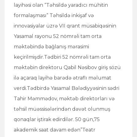
layihəsi olan “Təhsildə yaradıcı mühitin
formalaşması” Təhsildə inkişaf və
innovasiyalar üzrə VII qrant müsabiqəsinin
Yasamal rayonu 52 nömrəli tam orta
məktəbində bağlanış mərasimi
keçirilmişdir.Tədbiri 52 nömrəli tam orta
məktəbin direktoru Qabil Nəsibov giriş sözü
ilə açaraq layihə barədə ətraflı məlumat
verdi.Tədbirdə Yasamal Bələdiyyəsinin sədri
Tahir Məmmədov, məktəb direktorları və
təhsil müəssisələrindən dəvət olunmuş
qonaqlar iştirak edirdilər. 50 gün,75
akademik saat davam edən”Teatr