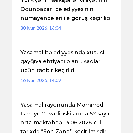
Türkiyənin Əskişəhər vilayətinin
Odunpazarı bələdiyyəsinin
nümayəndələri ilə görüş keçirilib
30 İyun 2026, 16:04
Yasamal bələdiyyəsində xüsusi
qayğıya ehtiyacı olan uşaqlar
üçün tədbir keçirildi
16 İyun 2026, 14:09
Yasamal rayonunda Məmməd
İsmayıl Cuvarlinski adına 52 saylı
orta məktəbdə 13.06.2026-cı il
tarixdə “Son Zəng” keçirilmişdir.