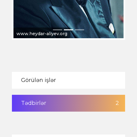
www.heydar-aliyev.org
Görülən işlər
Tədbirlər
2