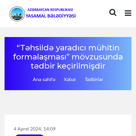
“Təhsildə yaradıcı mühitin
formalaşması” mövzusunda
tədbir keçirilmişdir
Ana səhifə
Xəbər
Tədbirlər
4 Aprel 2024, 14:09