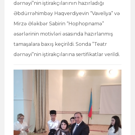
dərnəyi”nin iştirakçılarının hazırladığı
Əbdürrəhimbəy Haqverdiyevin “Vaveliya” və
Mirzə Ələkbər Sabirin “Hophopnamə”
əsərlərinin motivləri əsasında hazırlanmış
tamaşalara baxış keçirildi. Sonda ”Teatr
dərnəyi”nin iştirakçılarına sertifikatlar verildi.
Previous
Next