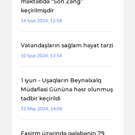
məktəbdə “Son Zəng”
keçirilmişdir
14 İyun 2024, 12:58
Vətəndaşların sağlam həyat tərzi
10 İyun 2024, 13:54
1 iyun - Uşaqların Beynəlxalq
Müdafiəsi Gününə həsr olunmuş
tədbir keçirildi
31 May 2024, 14:06
Faşizm üzərində qələbənin 79