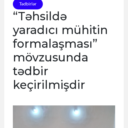
Tədbirlər
“Təhsildə
yaradıcı mühitin
formalaşması”
mövzusunda
tədbir
keçirilmişdir