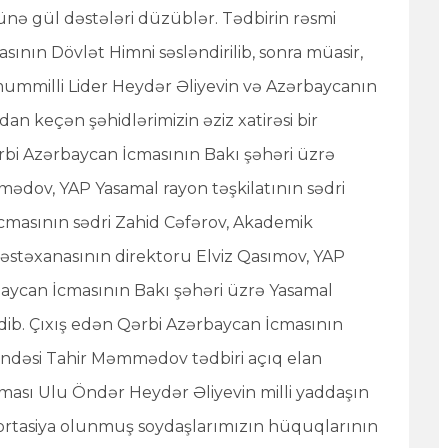
nünə gül dəstələri düzüblər. Tədbirin rəsmi
ının Dövlət Himni səsləndirilib, sonra müasir,
mummilli Lider Heydər Əliyevin və Azərbaycanın
an keçən şəhidlərimizin əziz xatirəsi bir
ərbi Azərbaycan İcmasının Bakı şəhəri üzrə
dov, YAP Yasamal rayon təşkilatının sədri
icmasının sədri Zahid Cəfərov, Akademik
əstəxanasının direktoru Elviz Qasımov, YAP
baycan İcmasının Bakı şəhəri üzrə Yasamal
edib. Çıxış edən Qərbi Azərbaycan İcmasının
ndəsi Tahir Məmmədov tədbiri açıq elan
ması Ulu Öndər Heydər Əliyevin milli yaddaşın
portasiya olunmuş soydaşlarımızın hüquqlarının