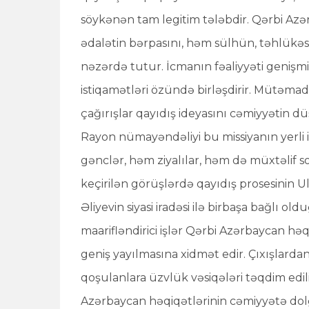
söykənən tam legitim tələbdir. Qərbi Azə
ədalətin bərpasını, həm sülhün, təhlükəsi
nəzərdə tutur. İcmanın fəaliyyəti genişmiq
istiqamətləri özündə birləşdirir. Mütəmadi
çağırışlar qayıdış ideyasını cəmiyyətin d
Rayon nümayəndəliyi bu missiyanın yerli
gənclər, həm ziyalılar, həm də müxtəlif so
keçirilən görüşlərdə qayıdış prosesinin U
Əliyevin siyasi iradəsi ilə birbaşa bağlı o
maarifləndirici işlər Qərbi Azərbaycan h
geniş yayılmasına xidmət edir. Çıxışlarda
qoşulanlara üzvlük vəsiqələri təqdim edi
Azərbaycan həqiqətlərinin cəmiyyətə dolğu