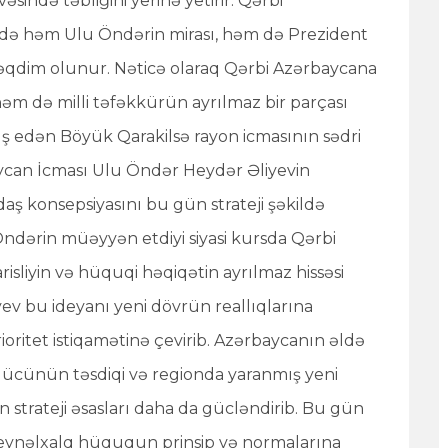
vəsində təbliğini yerinə yetirir. Qərbi
rdə həm Ulu Öndərin mirası, həm də Prezident
ə təqdim olunur. Nəticə olaraq Qərbi Azərbaycana
 həm də milli təfəkkürün ayrılmaz bir parçası
ş edən Böyük Qarakilsə rayon icmasının sədri
aycan İcması Ulu Öndər Heydər Əliyevin
ddaş konsepsiyasını bu gün strateji şəkildə
ərin müəyyən etdiyi siyasi kursda Qərbi
arisliyin və hüquqi həqiqətin ayrılmaz hissəsi
iyev bu ideyanı yeni dövrün reallıqlarına
ioritet istiqamətinə çevirib. Azərbaycanın əldə
si gücünün təsdiqi və regionda yaranmış yeni
 strateji əsasları daha da gücləndirib. Bu gün
, beynəlxalq hüququn prinsip və normalarına