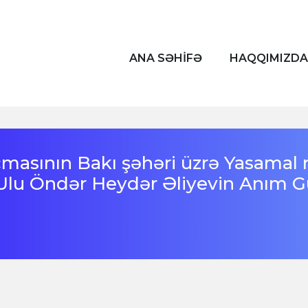
ANA SƏHİFƏ
HAQQIMIZDA
masının Bakı şəhəri üzrə Yasamal
Ulu Öndər Heydər Əliyevin Anım 