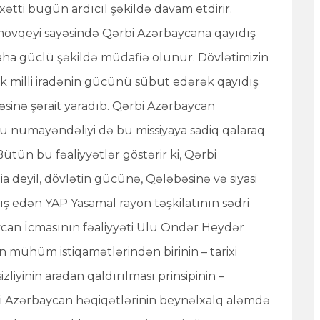
 xətti bugün ardıcıl şəkildə davam etdirir.
i mövqeyi sayəsində Qərbi Azərbaycana qayıdış
a güclü şəkildə müdafiə olunur. Dövlətimizin
lik milli iradənin gücünü sübut edərək qayıdış
məsinə şərait yaradıb. Qərbi Azərbaycan
u nümayəndəliyi də bu missiyaya sadiq qalaraq
 Bütün bu fəaliyyətlər göstərir ki, Qərbi
ia deyil, dövlətin gücünə, Qələbəsinə və siyasi
xış edən YAP Yasamal rayon təşkilatının sədri
aycan İcmasının fəaliyyəti Ulu Öndər Heydər
ın mühüm istiqamətlərindən birinin – tarixi
zliyinin aradan qaldırılması prinsipinin –
i Azərbaycan həqiqətlərinin beynəlxalq aləmdə