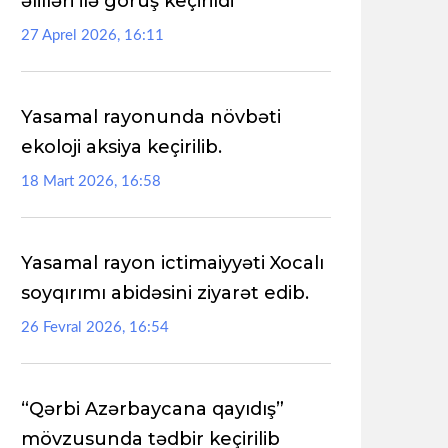
əlilləri ilə görüş keçirildi
27 Aprel 2026, 16:11
Yasamal rayonunda növbəti
ekoloji aksiya keçirilib.
18 Mart 2026, 16:58
Yasamal rayon ictimaiyyəti Xocalı
soyqırımı abidəsini ziyarət edib.
26 Fevral 2026, 16:54
“Qərbi Azərbaycana qayıdış”
mövzusunda tədbir keçirilib