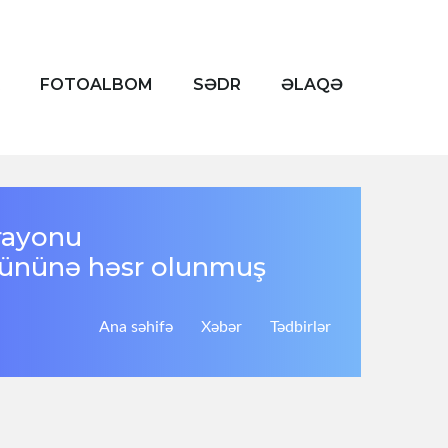
FOTOALBOM
SƏDR
ƏLAQƏ
 rayonu
Gününə həsr olunmuş
Ana səhifə
Xəbər
Tədbirlər