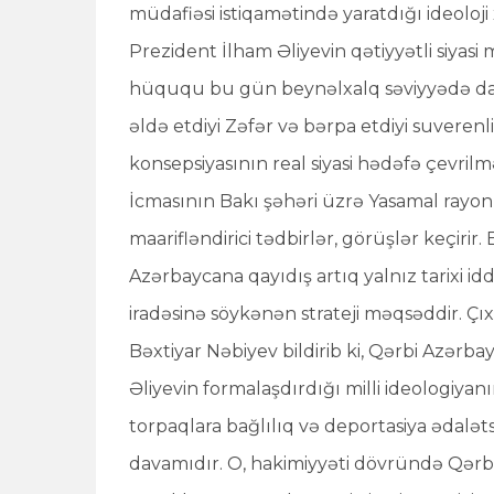
müdafiəsi istiqamətində yaratdığı ideoloji
Prezident İlham Əliyevin qətiyyətli siyas
hüququ bu gün beynəlxalq səviyyədə dah
əldə etdiyi Zəfər və bərpa etdiyi suveren
konsepsiyasının real siyasi hədəfə çevril
İcmasının Bakı şəhəri üzrə Yasamal rayon
maarifləndirici tədbirlər, görüşlər keçirir.
Azərbaycana qayıdış artıq yalnız tarixi idd
iradəsinə söykənən strateji məqsəddir. Çı
Bəxtiyar Nəbiyev bildirib ki, Qərbi Azərb
Əliyevin formalaşdırdığı milli ideologiyan
torpaqlara bağlılıq və deportasiya ədalətsi
davamıdır. O, hakimiyyəti dövründə Qərb