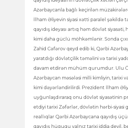
qayıdış ideyasının dövlətçilik xətləri çərçi
Azərbaycanla bağlı keçirilən müzakirələ
İlham Əliyevin siyasi xətti paralel şəkild
qayıdış ideyası artıq həm dövlət siyasəti,
kimi daha güclü möhkəmlənir. Sonda çıxı
Zahid Cəfərov qeyd edib ki, Qərbi Azərb
yaratdığı dövlətçilik təməlini və tarixi ya
davam etdirən mühüm qurumdur. Ulu Önd
Azərbaycan məsələsi milli kimliyin, tarixi v
kimi dəyərləndirilirdi. Prezident İlham Əl
uyğunlaşdıraraq onu dövlət siyasətinin pr
etdiyi tarixi Zəfərlər, dövlətin hərbi-siya
reallıqlar Qərbi Azərbaycana qayıdış üçün
qayıdış hüququ yalnız tarixi iddia deyil