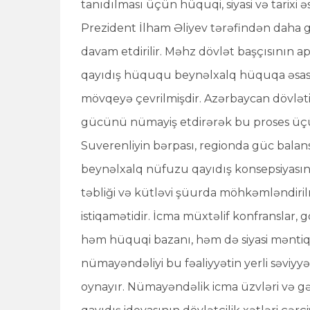
tanıdılması üçün hüquqi, siyasi və tarixi 
Prezident İlham Əliyev tərəfindən daha gü
davam etdirilir. Məhz dövlət başçısının a
qayıdış hüququ beynəlxalq hüquqa əsasla
mövqeyə çevrilmişdir. Azərbaycan dövlətin
gücünü nümayiş etdirərək bu proses üçün 
Suverenliyin bərpası, regionda güc balan
beynəlxalq nüfuzu qayıdış konsepsiyasını
təbliği və kütləvi şüurda möhkəmləndiril
istiqamətidir. İcma müxtəlif konfranslar, g
həm hüquqi bazanı, həm də siyasi məntiq
nümayəndəliyi bu fəaliyyətin yerli səviy
oynayır. Nümayəndəlik icma üzvləri və gənc