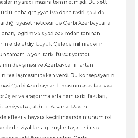
əsasların yaradılmasını təmin etmişdi. Bu xətt
clü, daha qətiyyətli və daha təsirli şəkildə
pardığı siyasət nəticəsində Qərbi Azərbaycana
nan, legitim və siyasi baxımdan tanınan
in əldə etdiyi böyük Qələbə milli iradənin
tamamilə yeni tarixi fürsət yaratdı.
sının dəyişməsi və Azərbaycanın artan
n reallaşmasını təkan verdi. Bu konsepsiyanın
məsi Qərbi Azərbaycan İcmasının əsas fəaliyyət
örüşlər və araşdırmalarla həm tarixi faktları,
i cəmiyyətə çatdırır. Yasamal Rayon
yədə effektiv həyata keçirilməsində mühüm rol
lərlə, ziyalılarla görüşlər təşkil edir və