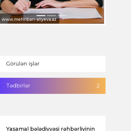
www.president.az
Görülən işlər
Tədbirlər
2
Yasamal bələdiyyəsi rəhbərliyinin