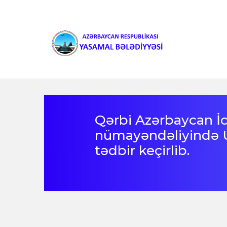
Qərbi Azərbaycan İc
nümayəndəliyində 
tədbir keçirlib.