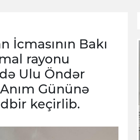
n İcmasının Bakı
amal rayonu
də Ulu Öndər
n Anım Gününə
bir keçirlib.