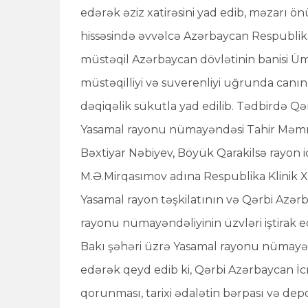
edərək əziz xatirəsini yad edib, məzarı ö
hissəsində əvvəlcə Azərbaycan Respublikas
müstəqil Azərbaycan dövlətinin banisi Ü
müstəqilliyi və suverenliyi uğrunda canınd
dəqiqəlik sükutla yad edilib. Tədbirdə Q
Yasamal rayonu nümayəndəsi Tahir Məmmə
Bəxtiyar Nəbiyev, Böyük Qarakilsə rayon 
M.Ə.Mirqasımov adına Respublika Klinik X
Yasamal rayon təşkilatının və Qərbi Azər
rayonu nümayəndəliyinin üzvləri iştirak 
Bakı şəhəri üzrə Yasamal rayonu nümayə
edərək qeyd edib ki, Qərbi Azərbaycan İc
qorunması, tarixi ədalətin bərpası və de