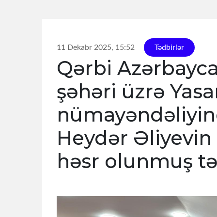
11 Dekabr 2025, 15:52
Tədbirlər
Qərbi Azərbayca
şəhəri üzrə Yas
nümayəndəliyin
Heydər Əliyevi
həsr olunmuş təd