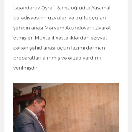
İsgəndərov Əşrəf Ramiz oğludur.Yasamal
bələdiyyəsinin üzvüləri və qulluqçuları
şəhidin anası Məryəm Axundovanı ziyarət
etmişlər. Müxtəlif xəstəliklərdən əziyyət
çəkən şəhid anası üçün lazımi dərman
preparatları alınmış və ərzaq yardımı
verilmişdir.