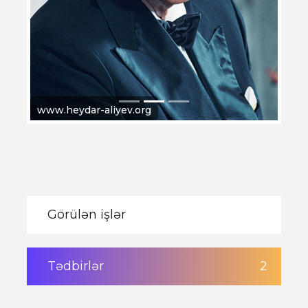
www.heydar-aliyev.org
Görülən işlər
Tədbirlər
2