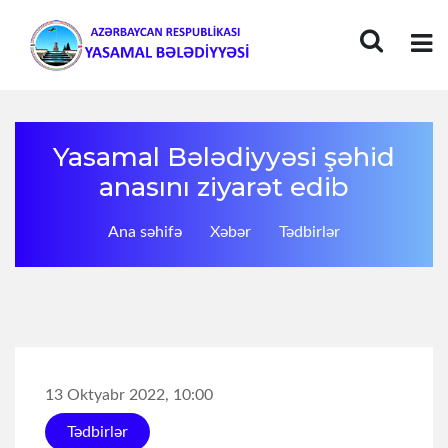
Yasamal Bələdiyyəsi şəhid
anasını ziyarət edib
Ana səhifə
Xəbər
Tədbirlər
13 Oktyabr 2022, 10:00
Tədbirlər