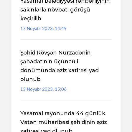
Yasamal bələdiyyəsi rəhbərliyinin
sakinlərlə növbəti görüşü
keçirilib
17 Noyabr 2023, 14:49
Şəhid Rövşən Nurzadənin
şəhadətinin üçüncü il
dönümündə əziz xatirəsi yad
olunub
13 Noyabr 2023, 15:06
Yasamal rayonunda 44 günlük
Vətən müharibəsi şəhidinin əziz
xatirəsi yad olunub