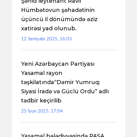
Şəhid leytenant Ravil
Hümbətovun şəhadətinin
üçüncü il dönümündə əziz
xatirəsi yad olunub.
12 Sentyabr 2025, 16:03
Yeni Azərbaycan Partiyası
Yasamal rayon
təşkilatında“Dəmir Yumruq:
Siyasi İradə və Güclü Ordu” adlı
tədbir keçirilib
25 İyun 2025, 17:04
Yasamal bələdiyyəsində PAŞA