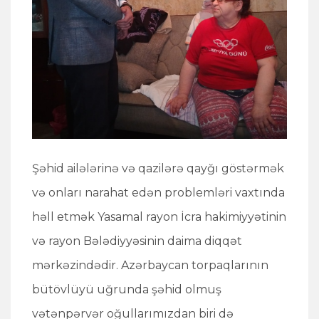
Şəhid ailələrinə və qazilərə qayğı göstərmək
və onları narahat edən problemləri vaxtında
həll etmək Yasamal rayon İcra hakimiyyətinin
və rayon Bələdiyyəsinin daima diqqət
mərkəzindədir. Azərbaycan torpaqlarının
bütövlüyü uğrunda şəhid olmuş
vətənpərvər oğullarımızdan biri də