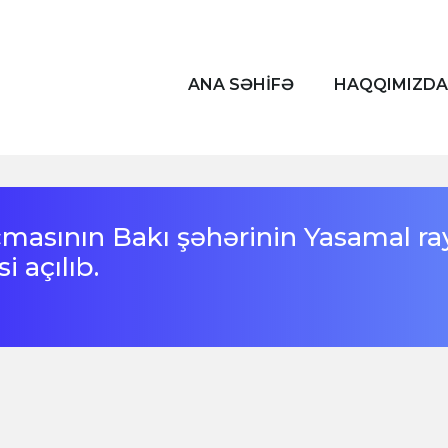
ANA SƏHİFƏ
HAQQIMIZDA
masının Bakı şəhərinin Yasamal r
 açılıb.