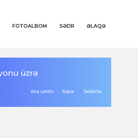
FOTOALBOM
SƏDR
ƏLAQƏ
ayonu üzrə
Ana səhifə
Xəbər
Tədbirlər