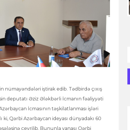
n nümayəndələri iştirak edib. Tədbirdə çıxış
isin deputatı Əziz Ələkbərli İcmanın fəaliyyəti
Azərbaycan İcmasının təşkilatlanması işləri
ı ki, Qərbi Azərbaycan ideyası dünyadakı 60
ələsinə çevrilib. Bununla yanaşı Qərbi