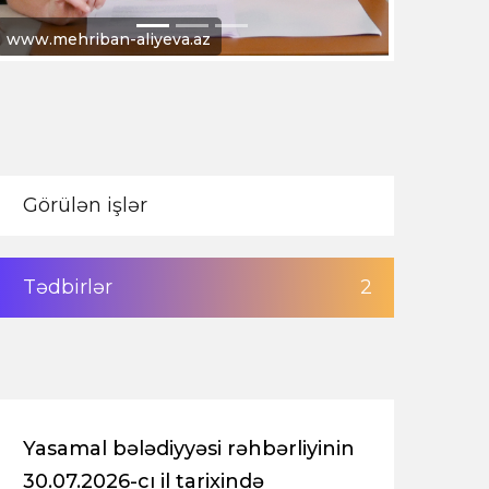
www.president.az
Görülən işlər
Tədbirlər
2
Yasamal bələdiyyəsi rəhbərliyinin
30.07.2026-cı il tarixində