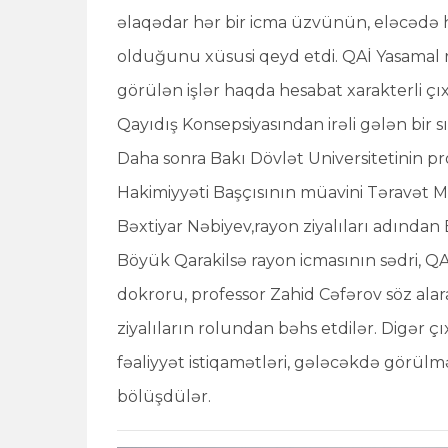
əlaqədar hər bir icma üzvünün, eləcədə h
olduğunu xüsusi qeyd etdi. QAİ Yasama
görülən işlər haqda hesabat xarakterli çıxış
Qayıdış Konsepsiyasından irəli gələn bir s
Daha sonra Bakı Dövlət Universitetinin pro
Hakimiyyəti Başçısının müavini Təravət M
Bəxtiyar Nəbiyev,rayon ziyalıları adından
Böyük Qarakilsə rayon icmasının sədri, Q
dokroru, professor Zahid Cəfərov söz alar
ziyalıların rolundan bəhs etdilər. Digər 
fəaliyyət istiqamətləri, gələcəkdə görülməl
bölüşdülər.