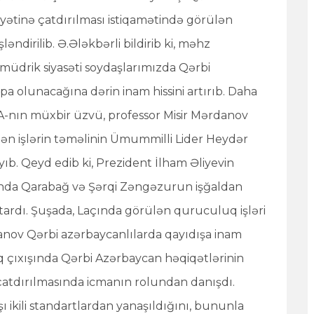
yətinə çatdırılması istiqamətində görülən
əndirilib. Ə.Ələkbərli bildirib ki, məhz
 müdrik siyasəti soydaşlarımızda Qərbi
 olunacağına dərin inam hissini artırıb. Daha
A-nın müxbir üzvü, professor Misir Mərdanov
lən işlərin təməlinin Ümummilli Lider Heydər
b. Qeyd edib ki, Prezident İlham Əliyevin
ında Qarabağ və Şərqi Zəngəzurun işğaldan
tardı. Şuşada, Laçında görülən quruculuq işləri
anov Qərbi azərbaycanlılarda qayıdışa inam
q çıxışında Qərbi Azərbaycan həqiqətlərinin
ə çatdırılmasında icmanın rolundan danışdı.
 ikili standartlardan yanaşıldığını, bununla