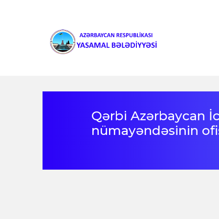
Qərbi Azərbaycan İc
nümayəndəsinin ofisi