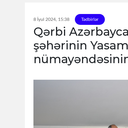
8 İyul 2024, 15:38
Tədbirlər
Qərbi Azərbayca
şəhərinin Yasam
nümayəndəsinin o