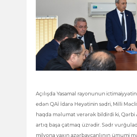
Açılışda Yasamal rayonunun ictimaiyyətini
edən QAİ İdarə Heyətinin sədri, Milli Məcl
haqda məlumat verərək bildirdi ki, Qərbi 
artıq başa çatmaq üzrədir. Sədr vurğulad
milyona yaxın azərbaycanlının ümumi məs