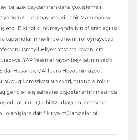
ər bir azərbaycanlının daha çox işləməli
l rayonu üzrə nümayəndəsi Tahir Məmmədov
 etdi. Bildirdi ki, nümayəndəliyin ofisinin açılışı
ıra tapşırıqların həllində önəmli rol oynayacaq.
fessoru İsmayıl Əliyev, Yasamal rayon İcra
uradova, YAP Yasamal rayon təşkilatının sədri
 Eldar Həsənov, QAİ İdarə Heyətinin üzvü,
Aİ hüquq komissiyasının sədri, hüquq elmləri
aq gənclərlə iş sahəsinə diqqətin artırılmasında
çıxış edənlər də Qərbi Azərbaycan İcmasının
i olan işlərə dair fikir və mülahizələrini