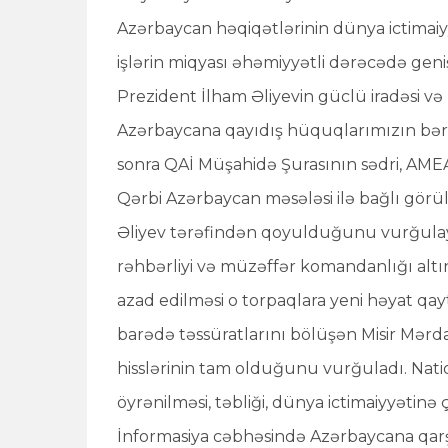
Azərbaycan həqiqətlərinin dünya ictimaiy
işlərin miqyası əhəmiyyətli dərəcədə genişl
Prezident İlham Əliyevin güclü iradəsi və
Azərbaycana qayıdış hüquqlarımızın bərpa
sonra QAİ Müşahidə Şurasının sədri, AME
Qərbi Azərbaycan məsələsi ilə bağlı görü
Əliyev tərəfindən qoyulduğunu vurğulayı
rəhbərliyi və müzəffər komandanlığı alt
azad edilməsi o torpaqlara yeni həyat qay
barədə təssüratlarını bölüşən Misir Mərd
hisslərinin tam olduğunu vurğuladı. Nati
öyrənilməsi, təbliği, dünya ictimaiyyətin
İnformasiya cəbhəsində Azərbaycana qarşı