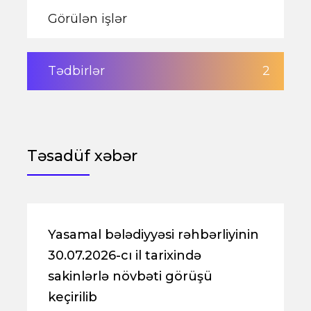
Görülən işlər
Tədbirlər
2
Təsadüf xəbər
Yasamal bələdiyyəsi rəhbərliyinin
30.07.2026-cı il tarixində
sakinlərlə növbəti görüşü
keçirilib