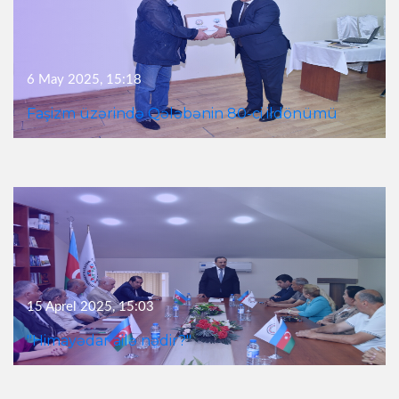
6 May 2025, 15:18
Faşizm üzərində Qələbənin 80-ci ildönümü
15 Aprel 2025, 15:03
"Himayədar ailə nədir?"