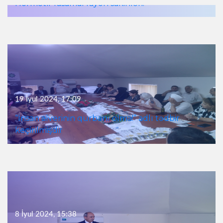
Hörmətli Yasamal rayon sakinləri!
19 İyul 2024, 17:09
“İnsan alverinin qurbanı olma!” adlı tədbir
keçirilmişdir
8 İyul 2024, 15:38