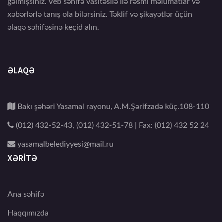
gəlmişsiniz. Veb səhifə vasitəsilə ilə rəsmi məlumatlar və
xəbərlərlə tanış ola bilərsiniz. Təklif və şikayətlər üçün
əlaqə səhifəsinə keçid alın.
ƏLAQƏ
Bakı şəhəri Yasamal rayonu, A.M.Şərifzadə küç.108-110
(012) 432-52-43, (012) 432-51-78 | Fax: (012) 432 52 24
yasamalbelediyyesi@mail.ru
XƏRİTƏ
Ana səhifə
Haqqımızda