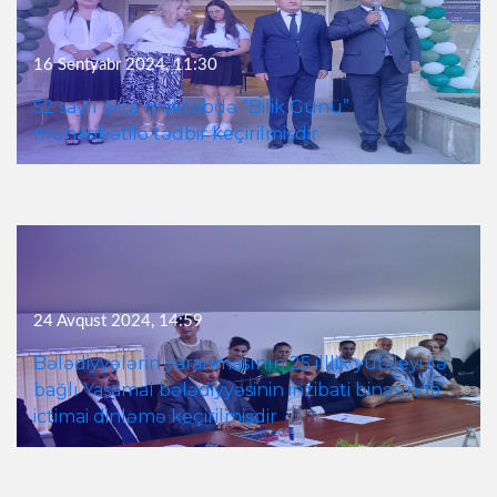
16 Sentyabr 2024, 11:30
52 saylı orta məktəbdə “Bilik Günü”
münasibətilə tədbir keçirilmişdir
24 Avqust 2024, 14:59
Bələdiyyələrin yaranmasının 25 illlik yubileyi ilə
bağlı Yasamal bələdiyyəsinin inzibati binasında
ictimai dinləmə keçirilmişdir
17 Avqust 2024, 11:12