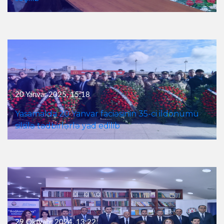
20 Yanvar 2025, 15:18
Yasamalda 20 Yanvar faciəsinin 35-ci ildönümü
silsilə tədbirlərlə yad edilib
29 Oktyabr 2024, 13:22