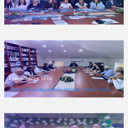
Tütünçəkmə ilə mübarizəyə həsr olunmuş
dəyirmi masa keçirilib.
1 Oktyabr 2024, 14:06
Yasamal bələdiyyəsində seminar keçirilmişdir.