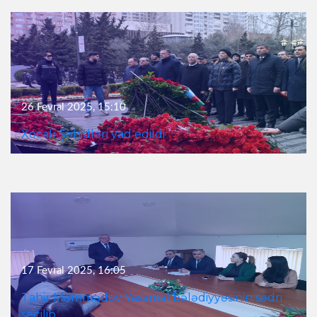
26 Fevral 2025, 15:10
Xocalı Şəhidləri yad edildi
17 Fevral 2025, 16:05
Tahir Məmmədov Yasamal bələdiyyəsinin sədri
seçilib