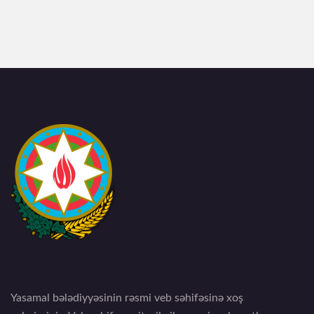
Yasamal bələdiyyəsinin rəsmi veb səhifəsinə xoş