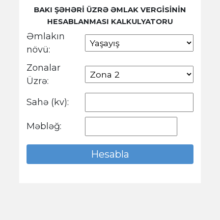
BAKI ŞƏHƏRİ ÜZRƏ ƏMLAK VERGİSİNİN
HESABLANMASI KALKULYATORU
Əmlakın
növü:
Zonalar
Üzrə:
Sahə (kv):
Məbləğ: