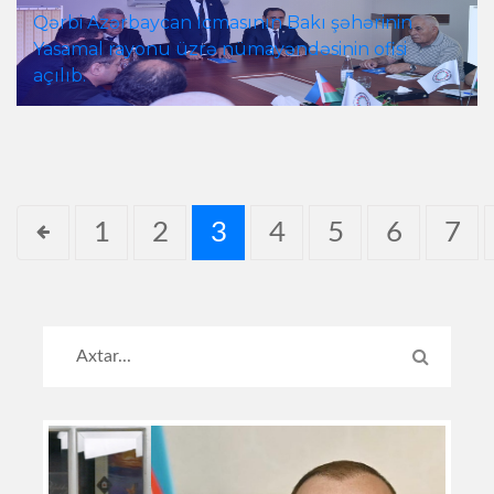
Qərbi Azərbaycan İcmasının Bakı şəhərinin
Yasamal rayonu üzrə nümayəndəsinin ofisi
açılıb.
1
2
3
4
5
6
7