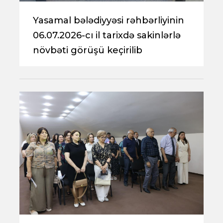
Yasamal bələdiyyəsi rəhbərliyinin
06.07.2026-cı il tarixdə sakinlərlə
növbəti görüşü keçirilib