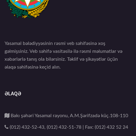
Yasamal bələdiyyəsinin rəsmi veb səhifəsinə xoş
gəlmişsiniz. Veb səhifə vasitəsilə ilə rəsmi məlumatlar və
xəbərlərlə tanış ola bilərsiniz. Təklif və şikayətlər üçün
əlaqə səhifəsinə keçid alın.
ƏLAQƏ
Bakı şəhəri Yasamal rayonu, A.M.Şərifzadə küç.108-110
(012) 432-52-43, (012) 432-51-78 | Fax: (012) 432 52 24