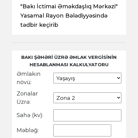
"Bakı İctimai Əməkdaşlıq Mərkəzi"
Yasamal Rayon Bələdiyyəsində
tədbir keçirib
BAKI ŞƏHƏRİ ÜZRƏ ƏMLAK VERGİSİNİN
HESABLANMASI KALKULYATORU
Əmlakın
növü:
Zonalar
Üzrə:
Sahə (kv):
Məbləğ: