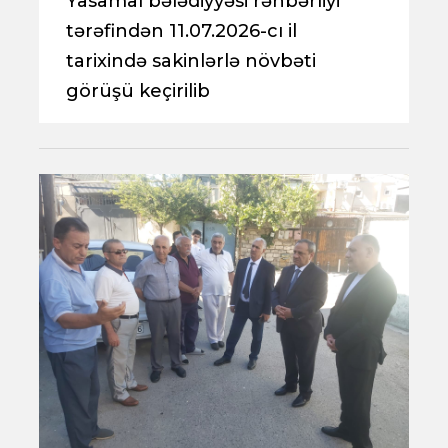
Yasamal bələdiyyəsi rəhbərliyi
tərəfindən 11.07.2026-cı il
tarixində sakinlərlə növbəti
görüşü keçirilib