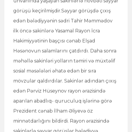
ünvanında yaşayan sakinlərlə növbəti səyyar
görüşü keçirilmişdir.Səyyar görüşdə çıxış
edən bələdiyyənin sədri Tahir Məmmədov
ilk öncə sakinlərə Yasamal Rayon İcra
Hakimiyyətinin başçısı cənab Elşad
Həsənovun salamlarını çatdırdı. Daha sonra
məhəllə sakinləri yolların təmiri və müxtəlif
sosial məsələləri əhatə edən bir sıra
mövzular qaldırdılar. Sakinlər adından çıxış
edən Pərviz Hüseynov rayon ərazisində
aparılan abadlıq- quruculuq işlərinə görə
Prezident cənab İlham Əliyevə öz
minnətdarlığını bildirdi. Rayon ərazisində
sakinlərlə səyyar görüşlər bələdiyyə