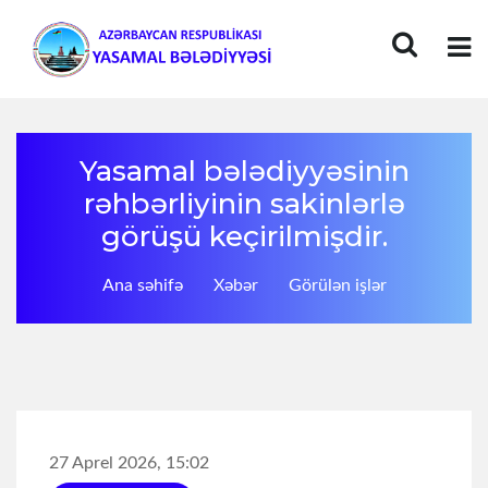
Yasamal bələdiyyəsinin
rəhbərliyinin sakinlərlə
görüşü keçirilmişdir.
Ana səhifə
Xəbər
Görülən işlər
27 Aprel 2026, 15:02