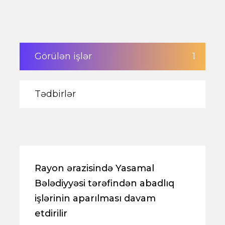
Görülən işlər
1
Tədbirlər
Rayon ərazisində Yasamal
Bələdiyyəsi tərəfindən abadlıq
işlərinin aparılması davam
etdirilir