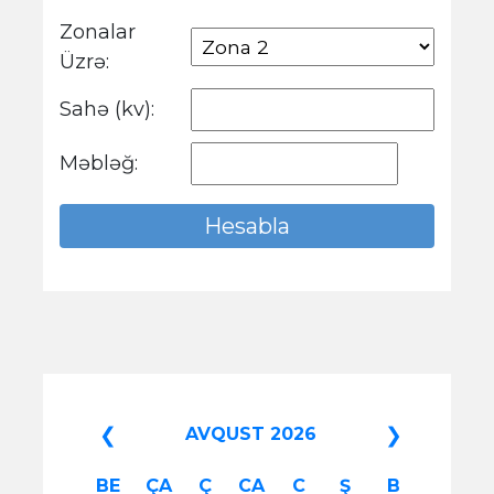
Zonalar
Üzrə:
Sahə (kv):
Məbləğ:
❮
❯
AVQUST 2026
BE
ÇA
Ç
CA
C
Ş
B