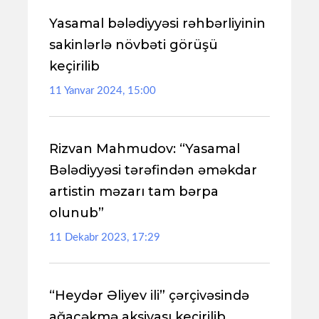
Yasamal bələdiyyəsi rəhbərliyinin
sakinlərlə növbəti görüşü
keçirilib
11 Yanvar 2024, 15:00
Rizvan Mahmudov: “Yasamal
Bələdiyyəsi tərəfindən əməkdar
artistin məzarı tam bərpa
olunub”
11 Dekabr 2023, 17:29
“Heydər Əliyev ili” çərçivəsində
ağacəkmə aksiyası keçirilib