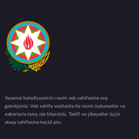
Yasamal bələdiyyəsinin rəsmi veb səhifəsinə xoş
gəlmişsiniz. Veb səhifə vasitəsilə ilə rəsmi məlumatlar və
xəbərlərlə tanış ola bilərsiniz. Təklif və şikayətlər üçün
əlaqə səhifəsinə keçid alın.