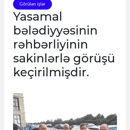
Görülən işlər
Yasamal
bələdiyyəsinin
rəhbərliyinin
sakinlərlə görüşü
keçirilmişdir.