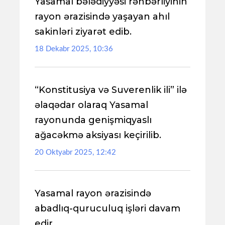
Yasamal bələdiyyəsi rəhbərliyinin
rayon ərazisində yaşayan ahıl
sakinləri ziyarət edib.
18 Dekabr 2025, 10:36
“Konstitusiya və Suverenlik ili” ilə
əlaqədar olaraq Yasamal
rayonunda genişmiqyaslı
ağacəkmə aksiyası keçirilib.
20 Oktyabr 2025, 12:42
Yasamal rayon ərazisində
abadlıq-quruculuq işləri davam
edir..