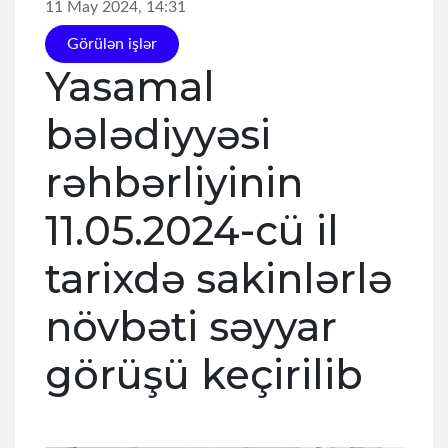
11 May 2024, 14:31
Görülən işlər
Yasamal
bələdiyyəsi
rəhbərliyinin
11.05.2024-cü il
tarixdə sakinlərlə
növbəti səyyar
görüşü keçirilib