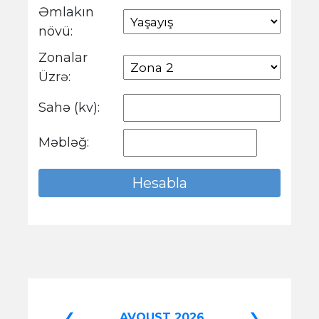
Əmlakın
növü:
Zonalar
Üzrə:
Sahə (kv):
Məbləğ:
❮
❯
AVQUST 2026