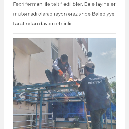
Fəxri fərmanı ilə təltif ediliblər. Belə layihələr
mütəmadi olaraq rayon ərazisində Bələdiyyə
tərəfindən davam etdirilir.
Previous
Next