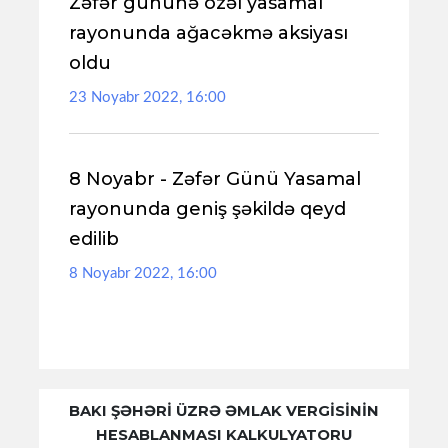
Zəfər gününə özəl yasamal
rayonunda ağacəkmə aksiyası
oldu
23 Noyabr 2022, 16:00
8 Noyabr - Zəfər Günü Yasamal
rayonunda geniş şəkildə qeyd
edilib
8 Noyabr 2022, 16:00
BAKI ŞƏHƏRİ ÜZRƏ ƏMLAK VERGİSİNİN
HESABLANMASI KALKULYATORU