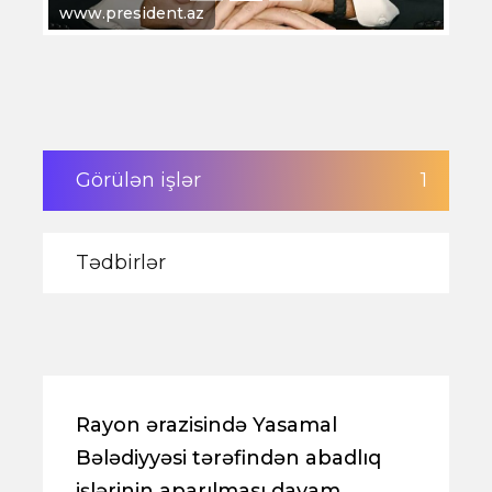
www.president.az
Görülən işlər
1
Tədbirlər
Rayon ərazisində Yasamal
Bələdiyyəsi tərəfindən abadlıq
işlərinin aparılması davam