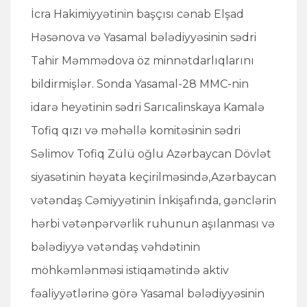
İcra Hakimiyyətinin başçısı cənab Elşad
Həsənova və Yasamal bələdiyyəsinin sədri
Tahir Məmmədova öz minnətdarlıqlarını
bildirmişlər. Sonda Yasamal-28 MMC-nin
idarə heyətinin sədri Sarıcalinskaya Kamalə
Tofiq qızı və məhəllə komitəsinin sədri
Səlimov Tofiq Zülü oğlu Azərbaycan Dövlət
siyasətinin həyata keçirilməsində,Azərbaycan
vətəndaş Cəmiyyətinin İnkişafında, gənclərin
hərbi vətənpərvərlik ruhunun aşılanması və
bələdiyyə vətəndaş vəhdətinin
möhkəmlənməsi istiqamətində aktiv
fəaliyyətlərinə görə Yasamal bələdiyyəsinin