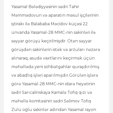
Yasamal Bələdiyyəsinin sədri Tahir
Məmmədovun və aparatın məsul işçilərinin
iştirakı ilə Balababa Məcidov küçəsi 22
ünvanda Yasamal-28 MMC-nin sakinləri ilə
səyyar görüşü keçirilmişdir. Ötən səyyar
görüşdən sakinlərin istək və arzuları nəzərə
alınaraq, asudə vaxtlarını keçirmək üçün
məhəllədə yeni söhbətgahlar quraşdırılmış
və abadlıq işləri aparılmışdır.Görülən işlərə
görə Yasamal-28 MMC-nin idarə heyətinin
sədri Sarıcalinskaya Kamalə Tofiq qızı və
məhəllə komitəsinin sədri Səlimov Tofiq
Zülü oğlu sakinlər adından Yasamal rayon