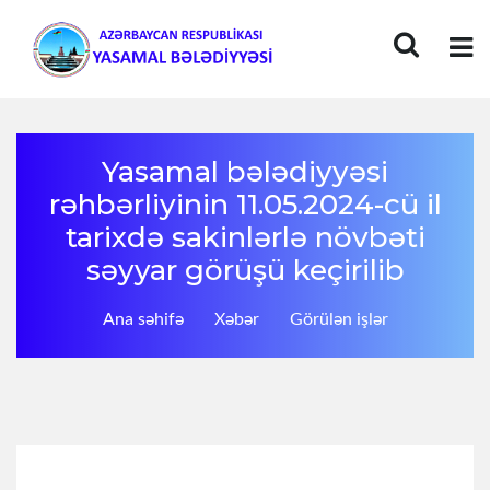
Yasamal bələdiyyəsi
rəhbərliyinin 11.05.2024-cü il
tarixdə sakinlərlə növbəti
səyyar görüşü keçirilib
Ana səhifə
Xəbər
Görülən işlər