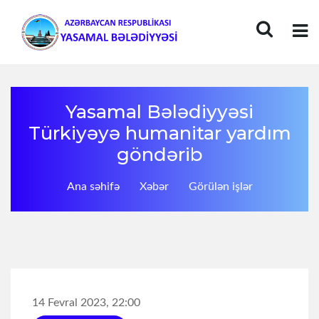
Yasamal Bələdiyyəsi
Türkiyəyə humanitar yardım
göndərib
Ana səhifə
Xəbər
Görülən işlər
14 Fevral 2023, 22:00