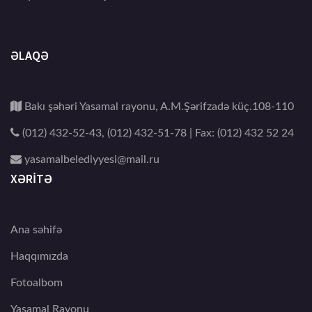
ƏLAQƏ
Bakı şəhəri Yasamal rayonu, A.M.Şərifzadə küç.108-110
(012) 432-52-43, (012) 432-51-78 | Fax: (012) 432 52 24
yasamalbelediyyesi@mail.ru
XƏRİTƏ
Ana səhifə
Haqqımızda
Fotoalbom
Yasamal Rayonu