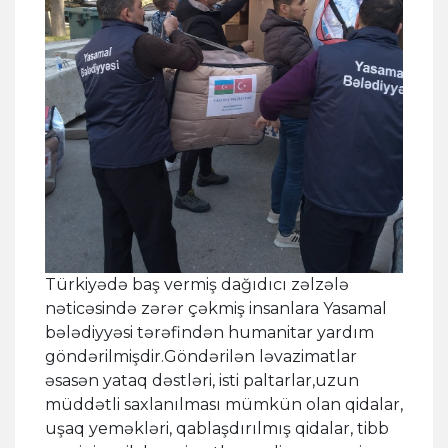
Türkiyədə baş vermiş dağıdıcı zəlzələ
nəticəsində zərər çəkmiş insanlara Yasamal
bələdiyyəsi tərəfindən humanitar yardım
göndərilmişdir.Göndərilən ləvazimatlar
əsasən yataq dəstləri, isti paltarlar,uzun
müddətli saxlanılması mümkün olan qidalar,
uşaq yeməkləri, qablaşdırılmış qidalar, tibb