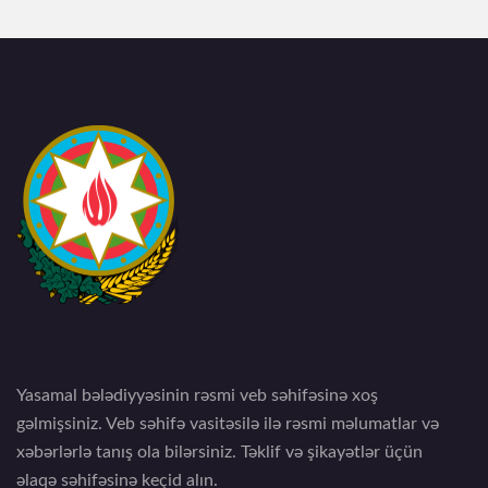
Yasamal bələdiyyəsinin rəsmi veb səhifəsinə xoş
gəlmişsiniz. Veb səhifə vasitəsilə ilə rəsmi məlumatlar və
xəbərlərlə tanış ola bilərsiniz. Təklif və şikayətlər üçün
əlaqə səhifəsinə keçid alın.