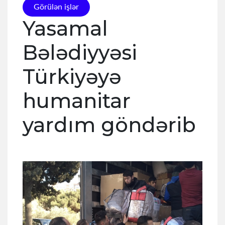
Görülən işlər
Yasamal
Bələdiyyəsi
Türkiyəyə
humanitar
yardım göndərib