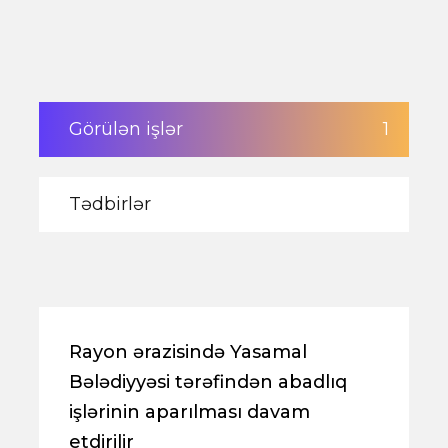
Görülən işlər
1
Tədbirlər
Rayon ərazisində Yasamal
Bələdiyyəsi tərəfindən abadlıq
işlərinin aparılması davam
etdirilir