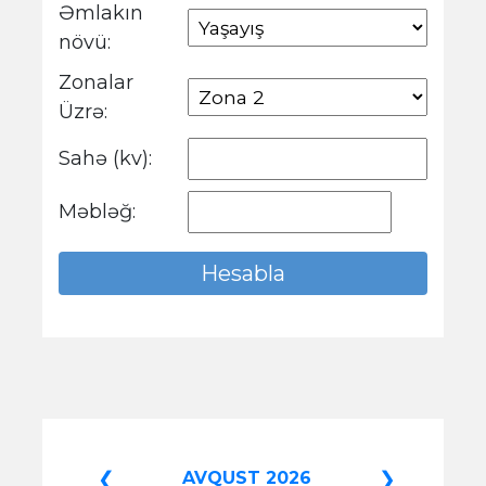
Əmlakın
növü:
Zonalar
Üzrə:
Sahə (kv):
Məbləğ:
❮
❯
AVQUST 2026