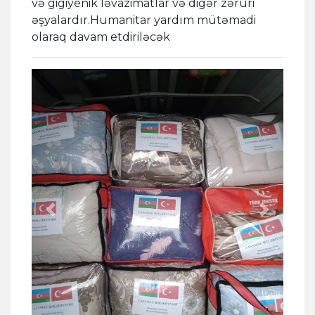
və gigiyenik ləvazimatlar və digər zəruri
əşyalardır.Humanitar yardım mütəmadi
olaraq davam etdiriləcək
Previous
Next